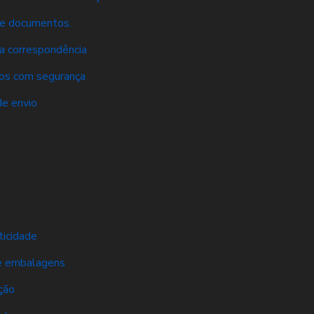
 de documentos.
ua correspondência
tos com segurança
de envio
ticidade
de embalagens
ção