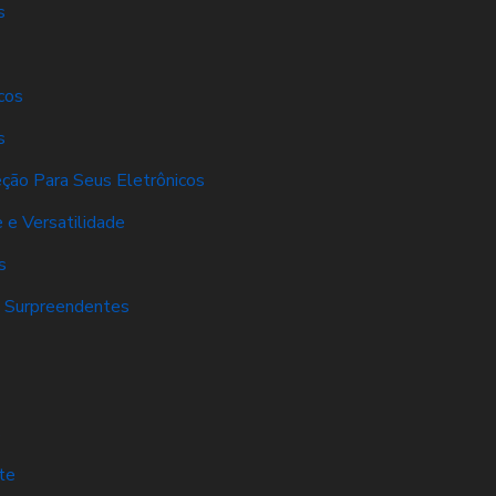
s
cos
s
eção Para Seus Eletrônicos
 e Versatilidade
s
s Surpreendentes
s
te