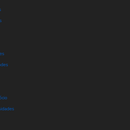
s
s
es
ades
s
ócio
sidades