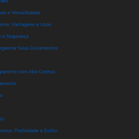
ades
de e Versatilidade
ente: Vantagens e Usos
e e Segurança
 Organizar Seus Documentos
sparente com Aba Cromus
namento
o
to
mus: Praticidade e Estilo