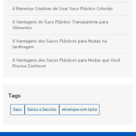
6 Maneiras Criativas de Usar Saco Plástico Colorido
6 Vantagens do Saco Plástico Transparente para
Alimentos
6 Vantagens dos Sacos Plásticos para Mudas na
Jardinagem
6 Vantagens dos Sacos Plásticos para Mudas que Você
Precisa Conhecer
As Vantagens do Saquinho Metalizado Zip para
Armazenamento e Apresentação
Tags
Benefícios do Saco Plástico Transparente
Saco
Sacos e Sacolas
envelope com lacre
Benefícios do Saco Polipropileno
Benefícios do Saquinho com Aba Adesiva