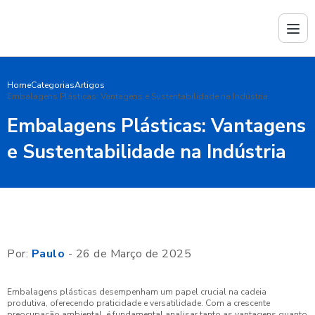
Home
Categorias
Artigos
Embalagens Plásticas: Vantagens e Sustentabilidade na Indústria
Embalagens Plásticas: Vantagens
e Sustentabilidade na Indústria
Por:
Paulo
- 26 de Março de 2025
Embalagens plásticas desempenham um papel crucial na cadeia
produtiva, oferecendo praticidade e versatilidade. Com a crescente
preocupação ambiental, é fundamental analisar tanto as vantagens quanto