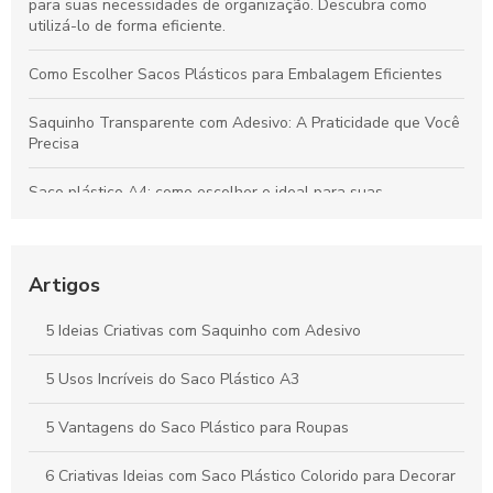
para suas necessidades de organização. Descubra como
utilizá-lo de forma eficiente.
Como Escolher Sacos Plásticos para Embalagem Eficientes
Saquinho Transparente com Adesivo: A Praticidade que Você
Precisa
Saco plástico A4: como escolher o ideal para suas
necessidades
Como Escolher o Lacre Adesivo Ideal para Sua Necessidade
Artigos
Saco plástico para roupas: como escolher e usar
corretamente
5 Ideias Criativas com Saquinho com Adesivo
Vantagens e Aplicações do Saco Polipropileno no Dia a Dia
5 Usos Incríveis do Saco Plástico A3
5 Vantagens do Saco Plástico para Roupas
6 Criativas Ideias com Saco Plástico Colorido para Decorar