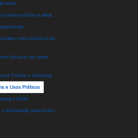
e envio.
a como escolher o ideal.
rganização.
scubra como utilizá-lo de
mo utilizá-lo de forma
va: Prático e Funcional
s e Usos Práticos
ança e Estilo
e praticidade para envios
s