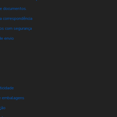
 de documentos.
ua correspondência
tos com segurança
de envio
ticidade
de embalagens
ção