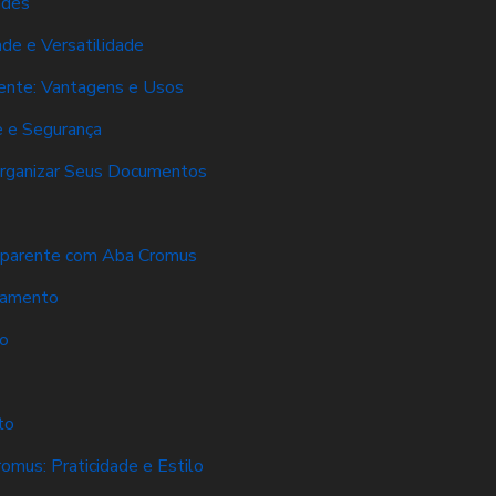
ades
de e Versatilidade
ente: Vantagens e Usos
e e Segurança
 Organizar Seus Documentos
sparente com Aba Cromus
namento
o
to
mus: Praticidade e Estilo