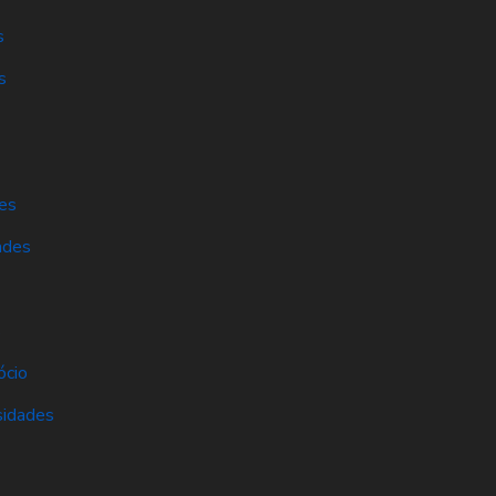
s
s
es
ades
s
ócio
sidades