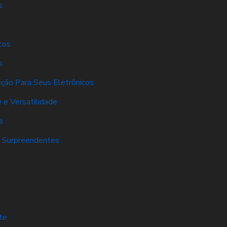
s
cos
s
eção Para Seus Eletrônicos
 e Versatilidade
s
s Surpreendentes
s
te