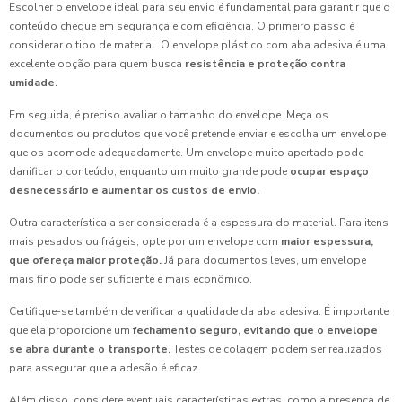
Escolher o envelope ideal para seu envio é fundamental para garantir que o
conteúdo chegue em segurança e com eficiência. O primeiro passo é
considerar o tipo de material. O envelope plástico com aba adesiva é uma
excelente opção para quem busca
resistência e proteção contra
umidade.
Em seguida, é preciso avaliar o tamanho do envelope. Meça os
documentos ou produtos que você pretende enviar e escolha um envelope
que os acomode adequadamente. Um envelope muito apertado pode
danificar o conteúdo, enquanto um muito grande pode
ocupar espaço
desnecessário e aumentar os custos de envio.
Outra característica a ser considerada é a espessura do material. Para itens
mais pesados ou frágeis, opte por um envelope com
maior espessura,
que ofereça maior proteção.
Já para documentos leves, um envelope
mais fino pode ser suficiente e mais econômico.
Certifique-se também de verificar a qualidade da aba adesiva. É importante
que ela proporcione um
fechamento seguro, evitando que o envelope
se abra durante o transporte.
Testes de colagem podem ser realizados
para assegurar que a adesão é eficaz.
Além disso, considere eventuais características extras, como a presença de