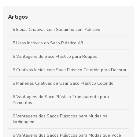
Como Escolher o Lacre Adesivo Ideal para Sua Necessidade
Artigos
Saco plástico para roupas: como escolher e usar
corretamente
5 Ideias Criativas com Saquinho com Adesivo
Vantagens e Aplicações do Saco Polipropileno no Dia a Dia
5 Usos Incríveis do Saco Plástico A3
5 Vantagens do Saco Plástico para Roupas
6 Criativas Ideias com Saco Plástico Colorido para Decorar
6 Maneiras Criativas de Usar Saco Plástico Colorido
6 Vantagens do Saco Plástico Transparente para
Alimentos
6 Vantagens dos Sacos Plásticos para Mudas na
Jardinagem
6 Vantagens dos Sacos Plásticos para Mudas que Você