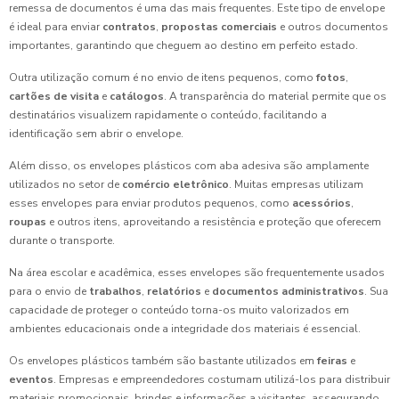
remessa de documentos é uma das mais frequentes. Este tipo de envelope
é ideal para enviar
contratos
,
propostas comerciais
e outros documentos
importantes, garantindo que cheguem ao destino em perfeito estado.
Outra utilização comum é no envio de itens pequenos, como
fotos
,
cartões de visita
e
catálogos
. A transparência do material permite que os
destinatários visualizem rapidamente o conteúdo, facilitando a
identificação sem abrir o envelope.
Além disso, os envelopes plásticos com aba adesiva são amplamente
utilizados no setor de
comércio eletrônico
. Muitas empresas utilizam
esses envelopes para enviar produtos pequenos, como
acessórios
,
roupas
e outros itens, aproveitando a resistência e proteção que oferecem
durante o transporte.
Na área escolar e acadêmica, esses envelopes são frequentemente usados
para o envio de
trabalhos
,
relatórios
e
documentos administrativos
. Sua
capacidade de proteger o conteúdo torna-os muito valorizados em
ambientes educacionais onde a integridade dos materiais é essencial.
Os envelopes plásticos também são bastante utilizados em
feiras
e
eventos
. Empresas e empreendedores costumam utilizá-los para distribuir
materiais promocionais, brindes e informações a visitantes, assegurando