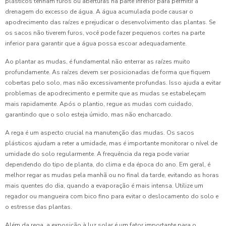
plásticos tenham furos ou aberturas na parte inferior para permitir a
drenagem do excesso de água. A água acumulada pode causar o
apodrecimento das raízes e prejudicar o desenvolvimento das plantas. Se
os sacos não tiverem furos, você pode fazer pequenos cortes na parte
inferior para garantir que a água possa escoar adequadamente.
Ao plantar as mudas, é fundamental não enterrar as raízes muito
profundamente. As raízes devem ser posicionadas de forma que fiquem
cobertas pelo solo, mas não excessivamente profundas. Isso ajuda a evitar
problemas de apodrecimento e permite que as mudas se estabeleçam
mais rapidamente. Após o plantio, regue as mudas com cuidado,
garantindo que o solo esteja úmido, mas não encharcado.
A rega é um aspecto crucial na manutenção das mudas. Os sacos
plásticos ajudam a reter a umidade, mas é importante monitorar o nível de
umidade do solo regularmente. A frequência da rega pode variar
dependendo do tipo de planta, do clima e da época do ano. Em geral, é
melhor regar as mudas pela manhã ou no final da tarde, evitando as horas
mais quentes do dia, quando a evaporação é mais intensa. Utilize um
regador ou mangueira com bico fino para evitar o deslocamento do solo e
o estresse das plantas.
Além da rega, a exposição à luz solar é um fator importante para o