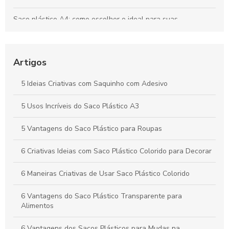
Saco plástico A4: como escolher o ideal para suas
necessidades
Como Escolher o Lacre Adesivo Ideal para Sua Necessidade
Artigos
Saco plástico para roupas: como escolher e usar
corretamente
5 Ideias Criativas com Saquinho com Adesivo
Vantagens e Aplicações do Saco Polipropileno no Dia a Dia
5 Usos Incríveis do Saco Plástico A3
5 Vantagens do Saco Plástico para Roupas
6 Criativas Ideias com Saco Plástico Colorido para Decorar
6 Maneiras Criativas de Usar Saco Plástico Colorido
6 Vantagens do Saco Plástico Transparente para
Alimentos
6 Vantagens dos Sacos Plásticos para Mudas na