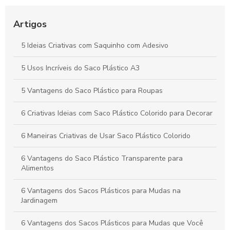
Como Escolher o Lacre Adesivo Ideal para Sua Necessidade
Artigos
Saco plástico para roupas: como escolher e usar
corretamente
5 Ideias Criativas com Saquinho com Adesivo
Vantagens e Aplicações do Saco Polipropileno no Dia a Dia
5 Usos Incríveis do Saco Plástico A3
5 Vantagens do Saco Plástico para Roupas
6 Criativas Ideias com Saco Plástico Colorido para Decorar
6 Maneiras Criativas de Usar Saco Plástico Colorido
6 Vantagens do Saco Plástico Transparente para
Alimentos
6 Vantagens dos Sacos Plásticos para Mudas na
Jardinagem
6 Vantagens dos Sacos Plásticos para Mudas que Você