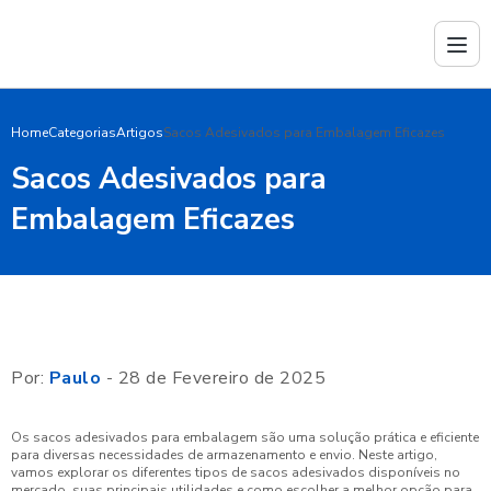
Home
Categorias
Artigos
Sacos Adesivados para Embalagem Eficazes
Sacos Adesivados para
Embalagem Eficazes
Por:
Paulo
- 28 de Fevereiro de 2025
Os sacos adesivados para embalagem são uma solução prática e eficiente
para diversas necessidades de armazenamento e envio. Neste artigo,
vamos explorar os diferentes tipos de sacos adesivados disponíveis no
mercado, suas principais utilidades e como escolher a melhor opção para