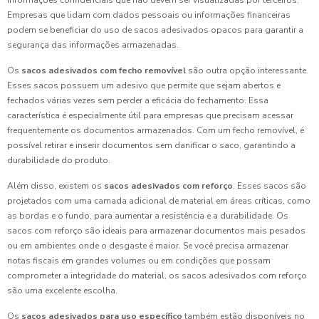
informações confidenciais que não devem ser visualizadas por terceiros.
Empresas que lidam com dados pessoais ou informações financeiras
podem se beneficiar do uso de sacos adesivados opacos para garantir a
segurança das informações armazenadas.
Os
sacos adesivados com fecho removível
são outra opção interessante.
Esses sacos possuem um adesivo que permite que sejam abertos e
fechados várias vezes sem perder a eficácia do fechamento. Essa
característica é especialmente útil para empresas que precisam acessar
frequentemente os documentos armazenados. Com um fecho removível, é
possível retirar e inserir documentos sem danificar o saco, garantindo a
durabilidade do produto.
Além disso, existem os
sacos adesivados com reforço
. Esses sacos são
projetados com uma camada adicional de material em áreas críticas, como
as bordas e o fundo, para aumentar a resistência e a durabilidade. Os
sacos com reforço são ideais para armazenar documentos mais pesados
ou em ambientes onde o desgaste é maior. Se você precisa armazenar
notas fiscais em grandes volumes ou em condições que possam
comprometer a integridade do material, os sacos adesivados com reforço
são uma excelente escolha.
Os
sacos adesivados para uso específico
também estão disponíveis no