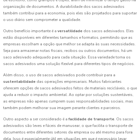
de escritório, como grampos e clipes, além de minimizar o tempo gasto na
organização de documentos. A durabilidade dos sacos adesivados
também contribui para a economia, pois eles são projetados para suportar
o uso diário sem comprometer a qualidade.
Outro benefício importante é a
versatilidade
dos sacos adesivados. Eles
estão disponíveis em diferentes tamanhos e formatos, permitindo que as
empresas escolham a opção que melhor se adapta às suas necessidades.
Seja para armazenar notas fiscais, recibos ou outros documentos, há um
saco adesivado adequado para cada situação. Essa variedade torna os
sacos adesivados uma solução flexível para diferentes tipos de negócios.
Além disso, o uso de sacos adesivados pode contribuir para a
sustentabilidade
das operações empresariais. Muitos fabricantes
oferecem opções de sacos adesivados feitos de materiais recicláveis, o que
ajuda a reduzir o impacto ambiental. Ao optar por soluções sustentáveis,
as empresas não apenas cumprem suas responsabilidades sociais, mas
também podem melhorar sua imagem perante clientes e parceiros.
Outro aspecto a ser considerado é a
facilidade de transporte
. Os sacos
adesivados são leves e fáceis de manusear, o que facilita o transporte de
documentos entre diferentes setores da empresa ou até mesmo para fora
dela. Isso é especialmente útil em situações em que é necessário levar