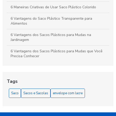
6 Maneiras Criativas de Usar Saco Plástico Colorido
6 Vantagens do Saco Plástico Transparente para
Alimentos
6 Vantagens dos Sacos Plásticos para Mudas na
Jardinagem
6 Vantagens dos Sacos Plásticos para Mudas que Você
Precisa Conhecer
As Vantagens do Saquinho Metalizado Zip para
Armazenamento e Apresentação
Tags
Benefícios do Saco Plástico Transparente
Saco
Sacos e Sacolas
envelope com lacre
Benefícios do Saco Polipropileno
Benefícios do Saquinho com Aba Adesiva