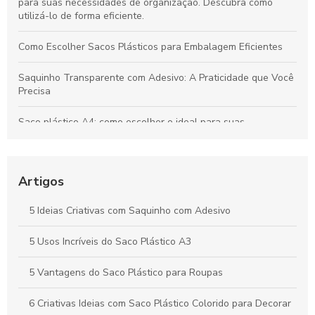
para suas necessidades de organização. Descubra como
utilizá-lo de forma eficiente.
Como Escolher Sacos Plásticos para Embalagem Eficientes
Saquinho Transparente com Adesivo: A Praticidade que Você
Precisa
Saco plástico A4: como escolher o ideal para suas
necessidades
Como Escolher o Lacre Adesivo Ideal para Sua Necessidade
Artigos
Saco plástico para roupas: como escolher e usar
corretamente
5 Ideias Criativas com Saquinho com Adesivo
Vantagens e Aplicações do Saco Polipropileno no Dia a Dia
5 Usos Incríveis do Saco Plástico A3
5 Vantagens do Saco Plástico para Roupas
6 Criativas Ideias com Saco Plástico Colorido para Decorar