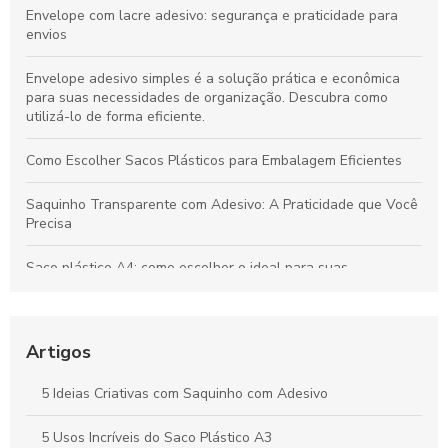
Envelope com lacre adesivo: segurança e praticidade para
envios
Envelope adesivo simples é a solução prática e econômica
para suas necessidades de organização. Descubra como
utilizá-lo de forma eficiente.
Como Escolher Sacos Plásticos para Embalagem Eficientes
Saquinho Transparente com Adesivo: A Praticidade que Você
Precisa
Saco plástico A4: como escolher o ideal para suas
necessidades
Como Escolher o Lacre Adesivo Ideal para Sua Necessidade
Artigos
Saco plástico para roupas: como escolher e usar
corretamente
5 Ideias Criativas com Saquinho com Adesivo
Vantagens e Aplicações do Saco Polipropileno no Dia a Dia
5 Usos Incríveis do Saco Plástico A3