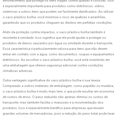
amortecimento que protege os itens frágeis contra quedas e colisões. Isso
é especialmente importante para produtos como eletrônicos, vidros,
cerâmicas e outros itens que podem ser facilmente danificados. Ao utilizar
o saco plástico bolha, você minimiza o risco de quebras e arranhões,
garantindo que os produtos cheguem ao destino em perfeitas condições.
Além da proteção contra impactos, o saco plástico bolha também é
resistente à umidade. Isso significa que ele pode ajudar a proteger os
produtos de danos causados por água ou umidade durante o transporte.
Essa característica é particularmente valiosa para itens que não devem
entrar em contato com a água, como documentos, roupas e equipamentos
eletrônicos. Ao escolher o saco plástico bolha, você está investindo em
uma embalagem que oferece segurança adicional contra condições
climáticas adversas.
Outra vantagem significativa do saco plástico bolha é sua leveza.
Comparado a outros materiais de embalagem, como papelão ou madeira,
o saco plástico bolha é muito mais leve, o que pode resultar em economia
de custos de envio. O peso reduzido não apenas diminui os custos de
transporte, mas também facilita o manuseio e a movimentação dos
produtos. Isso é especialmente benéfico para empresas que enviam
grandes volumes de mercadorias, pois a redução do peso total pode levar