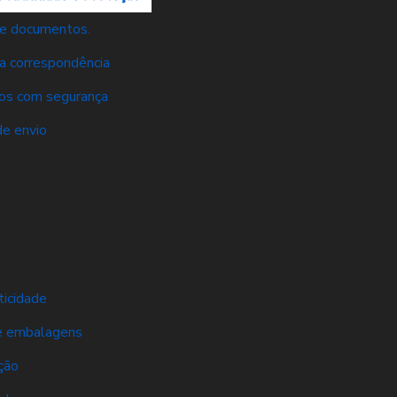
 de documentos.
ua correspondência
tos com segurança
de envio
ticidade
de embalagens
ção