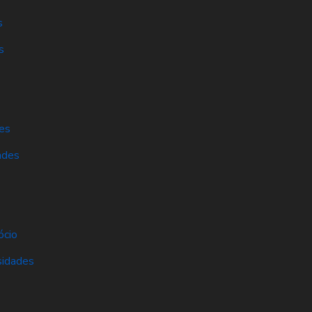
s
s
es
ades
s
ócio
sidades