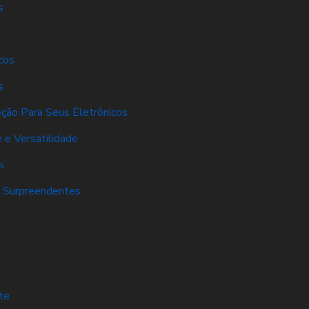
s
cos
s
eção Para Seus Eletrônicos
 e Versatilidade
s
s Surpreendentes
s
te