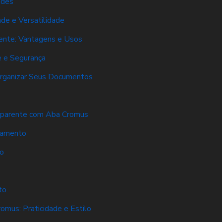
ades
de e Versatilidade
ente: Vantagens e Usos
e e Segurança
 Organizar Seus Documentos
sparente com Aba Cromus
namento
o
to
mus: Praticidade e Estilo