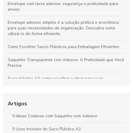
Envelope com lacre adesivo: segurança e praticidade para
envios
Envelope adesivo simples é a solução prática e econômica
para suas necessidades de organização. Descubra como
utilizá-lo de forma eficiente.
Como Escolher Sacos Plásticos para Embalagem Eficientes
Saquinho Transparente com Adesivo: A Praticidade que Você
Precisa
Saco plástico A4: como escolher o ideal para suas
necessidades
Como Escolher o Lacre Adesivo Ideal para Sua Necessidade
Artigos
Saco plástico para roupas: como escolher e usar
corretamente
5 Ideias Criativas com Saquinho com Adesivo
Vantagens e Aplicações do Saco Polipropileno no Dia a Dia
5 Usos Incríveis do Saco Plástico A3