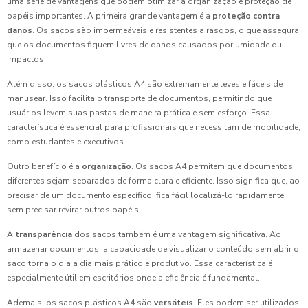
uma série de vantagens que podem otimizar a organização e proteção de
papéis importantes. A primeira grande vantagem é a
proteção contra
danos
. Os sacos são impermeáveis e resistentes a rasgos, o que assegura
que os documentos fiquem livres de danos causados por umidade ou
impactos.
Além disso, os sacos plásticos A4 são extremamente leves e fáceis de
manusear. Isso facilita o transporte de documentos, permitindo que
usuários levem suas pastas de maneira prática e sem esforço. Essa
característica é essencial para profissionais que necessitam de mobilidade,
como estudantes e executivos.
Outro benefício é a
organização
. Os sacos A4 permitem que documentos
diferentes sejam separados de forma clara e eficiente. Isso significa que, ao
precisar de um documento específico, fica fácil localizá-lo rapidamente
sem precisar revirar outros papéis.
A
transparência
dos sacos também é uma vantagem significativa. Ao
armazenar documentos, a capacidade de visualizar o conteúdo sem abrir o
saco torna o dia a dia mais prático e produtivo. Essa característica é
especialmente útil em escritórios onde a eficiência é fundamental.
Ademais, os sacos plásticos A4 são
versáteis
. Eles podem ser utilizados