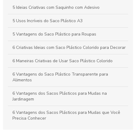
Saco plástico para roupas: como escolher e usar
corretamente
5 Ideias Criativas com Saquinho com Adesivo
Vantagens e Aplicações do Saco Polipropileno no Dia a Dia
5 Usos Incríveis do Saco Plástico A3
5 Vantagens do Saco Plástico para Roupas
6 Criativas Ideias com Saco Plástico Colorido para Decorar
6 Maneiras Criativas de Usar Saco Plástico Colorido
6 Vantagens do Saco Plástico Transparente para
Alimentos
6 Vantagens dos Sacos Plásticos para Mudas na
Jardinagem
6 Vantagens dos Sacos Plásticos para Mudas que Você
Precisa Conhecer
As Vantagens do Saquinho Metalizado Zip para