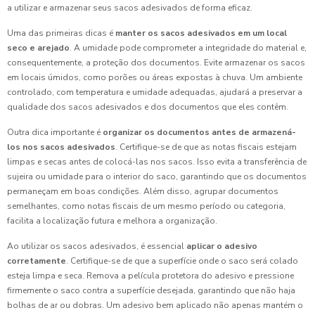
a utilizar e armazenar seus sacos adesivados de forma eficaz.
Uma das primeiras dicas é
manter os sacos adesivados em um local
seco e arejado
. A umidade pode comprometer a integridade do material e,
consequentemente, a proteção dos documentos. Evite armazenar os sacos
em locais úmidos, como porões ou áreas expostas à chuva. Um ambiente
controlado, com temperatura e umidade adequadas, ajudará a preservar a
qualidade dos sacos adesivados e dos documentos que eles contêm.
Outra dica importante é
organizar os documentos antes de armazená-
los nos sacos adesivados
. Certifique-se de que as notas fiscais estejam
limpas e secas antes de colocá-las nos sacos. Isso evita a transferência de
sujeira ou umidade para o interior do saco, garantindo que os documentos
permaneçam em boas condições. Além disso, agrupar documentos
semelhantes, como notas fiscais de um mesmo período ou categoria,
facilita a localização futura e melhora a organização.
Ao utilizar os sacos adesivados, é essencial
aplicar o adesivo
corretamente
. Certifique-se de que a superfície onde o saco será colado
esteja limpa e seca. Remova a película protetora do adesivo e pressione
firmemente o saco contra a superfície desejada, garantindo que não haja
bolhas de ar ou dobras. Um adesivo bem aplicado não apenas mantém o