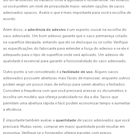
útil em ambientes de trabalho onde a agilidade é fundamental. No entanto,
se você preferir um nível de privacidade maior, existem opções de sacos
adesivados opacos. Avalie o que é mais importante para você e escolha de
acordo.
Além disso, a
aderência do adesivo
é um aspecto crucial na escolha do
saco adesivado. Um bom adesivo garante que o saco permaneça colado
na superfície desejada, evitando que ele se desloque ou se solte. Verifique
as especificações do fabricante para entender a força do adesivo e se ele é
adequado para o tipo de superfície onde será aplicado. Um adesivo de
qualidade é essencial para garantir a funcionalidade do saco adesivado.
Outro ponto a ser considerado é a
facilidade de uso
. Alguns sacos
adesivados possuem aberturas mais fáceis de manusear, enquanto outros
podem exigir um pouco mais de esforço para serem abertos e fechados.
Considere a frequência com que você precisará acessar os documentos e
escolha um modelo que ofereça praticidade no dia a dia. Sacos que
permitem uma abertura rápida e fácil podem economizar tempo e aumentar
a eficiência.
É importante também avaliar a
quantidade
de sacos adesivados que você
precisará. Muitas vezes, comprar em maior quantidade pode resultar em
economia. Verifique se o fornecedor oferece pacotes com preços