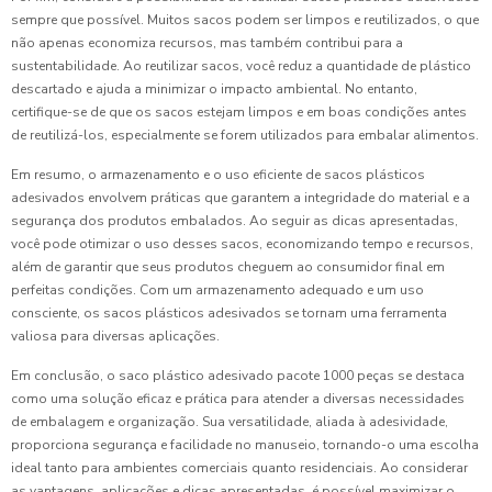
sempre que possível. Muitos sacos podem ser limpos e reutilizados, o que
não apenas economiza recursos, mas também contribui para a
sustentabilidade. Ao reutilizar sacos, você reduz a quantidade de plástico
descartado e ajuda a minimizar o impacto ambiental. No entanto,
certifique-se de que os sacos estejam limpos e em boas condições antes
de reutilizá-los, especialmente se forem utilizados para embalar alimentos.
Em resumo, o armazenamento e o uso eficiente de sacos plásticos
adesivados envolvem práticas que garantem a integridade do material e a
segurança dos produtos embalados. Ao seguir as dicas apresentadas,
você pode otimizar o uso desses sacos, economizando tempo e recursos,
além de garantir que seus produtos cheguem ao consumidor final em
perfeitas condições. Com um armazenamento adequado e um uso
consciente, os sacos plásticos adesivados se tornam uma ferramenta
valiosa para diversas aplicações.
Em conclusão, o saco plástico adesivado pacote 1000 peças se destaca
como uma solução eficaz e prática para atender a diversas necessidades
de embalagem e organização. Sua versatilidade, aliada à adesividade,
proporciona segurança e facilidade no manuseio, tornando-o uma escolha
ideal tanto para ambientes comerciais quanto residenciais. Ao considerar
as vantagens, aplicações e dicas apresentadas, é possível maximizar o