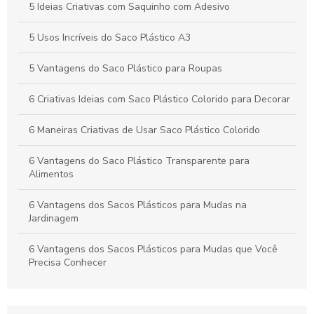
corretamente
5 Ideias Criativas com Saquinho com Adesivo
Vantagens e Aplicações do Saco Polipropileno no Dia a Dia
5 Usos Incríveis do Saco Plástico A3
5 Vantagens do Saco Plástico para Roupas
6 Criativas Ideias com Saco Plástico Colorido para Decorar
6 Maneiras Criativas de Usar Saco Plástico Colorido
6 Vantagens do Saco Plástico Transparente para
Alimentos
6 Vantagens dos Sacos Plásticos para Mudas na
Jardinagem
6 Vantagens dos Sacos Plásticos para Mudas que Você
Precisa Conhecer
As Vantagens do Saquinho Metalizado Zip para
Armazenamento e Apresentação