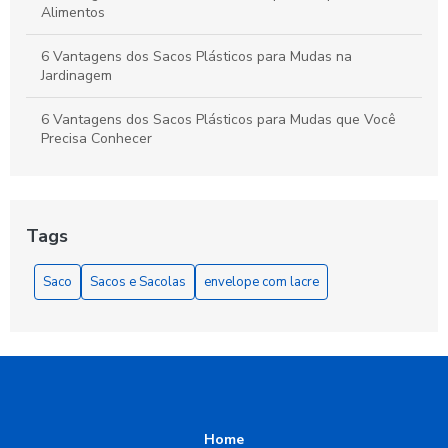
Alimentos
6 Vantagens dos Sacos Plásticos para Mudas na
Jardinagem
6 Vantagens dos Sacos Plásticos para Mudas que Você
Precisa Conhecer
As Vantagens do Saquinho Metalizado Zip para
Armazenamento e Apresentação
Tags
Benefícios do Saco Plástico Transparente
Saco
Sacos e Sacolas
envelope com lacre
Benefícios do Saco Polipropileno
Benefícios do Saquinho com Aba Adesiva
Benefícios dos Sacos Plásticos Coloridos
Como Escolher a Sacola de Plástico Ideal para Suas
Home
Necessidades