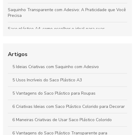
Saquinho Transparente com Adesivo: A Praticidade que Você
Precisa
Saco plástico A4: como escolher o ideal para suas
necessidades
Como Escolher o Lacre Adesivo Ideal para Sua Necessidade
Artigos
Saco plástico para roupas: como escolher e usar
corretamente
5 Ideias Criativas com Saquinho com Adesivo
Vantagens e Aplicações do Saco Polipropileno no Dia a Dia
5 Usos Incríveis do Saco Plástico A3
5 Vantagens do Saco Plástico para Roupas
6 Criativas Ideias com Saco Plástico Colorido para Decorar
6 Maneiras Criativas de Usar Saco Plástico Colorido
6 Vantagens do Saco Plástico Transparente para