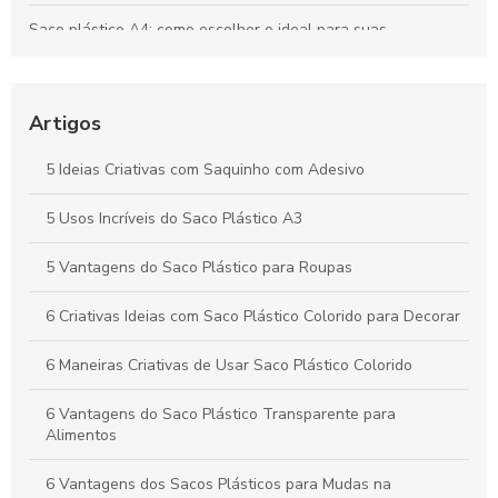
Saco plástico A4: como escolher o ideal para suas
necessidades
Como Escolher o Lacre Adesivo Ideal para Sua Necessidade
Artigos
Saco plástico para roupas: como escolher e usar
corretamente
5 Ideias Criativas com Saquinho com Adesivo
Vantagens e Aplicações do Saco Polipropileno no Dia a Dia
5 Usos Incríveis do Saco Plástico A3
5 Vantagens do Saco Plástico para Roupas
6 Criativas Ideias com Saco Plástico Colorido para Decorar
6 Maneiras Criativas de Usar Saco Plástico Colorido
6 Vantagens do Saco Plástico Transparente para
Alimentos
6 Vantagens dos Sacos Plásticos para Mudas na