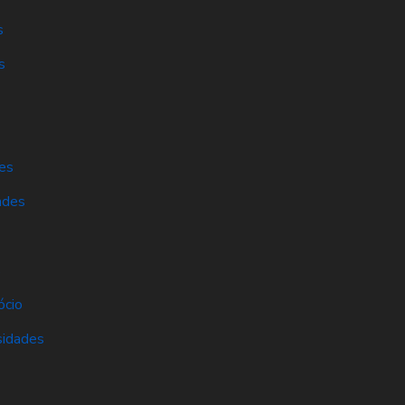
s
s
es
ades
s
ócio
sidades