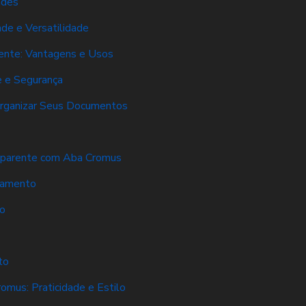
ades
de e Versatilidade
ente: Vantagens e Usos
e e Segurança
 Organizar Seus Documentos
sparente com Aba Cromus
namento
o
to
mus: Praticidade e Estilo