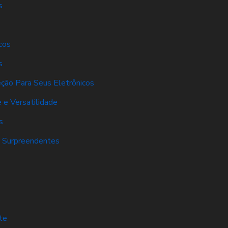
s
cos
s
eção Para Seus Eletrônicos
 e Versatilidade
s
s Surpreendentes
s
te