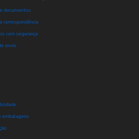
 de documentos.
ua correspondência
tos com segurança
de envio
ticidade
de embalagens
ção