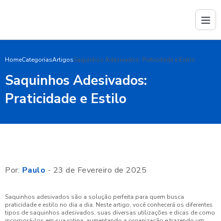
Home
Categorias
Artigos
Saquinhos Adesivados: Praticidade e Estilo
Saquinhos Adesivados:
Praticidade e Estilo
Por:
Paulo
- 23 de Fevereiro de 2025
Saquinhos adesivados são a solução perfeita para quem busca
praticidade e estilo no dia a dia. Neste artigo, você conhecerá os diferentes
tipos de saquinhos adesivados, suas diversas utilizações e dicas de como
incorporá-los em sua rotina, aumentando a organização e trazendo um