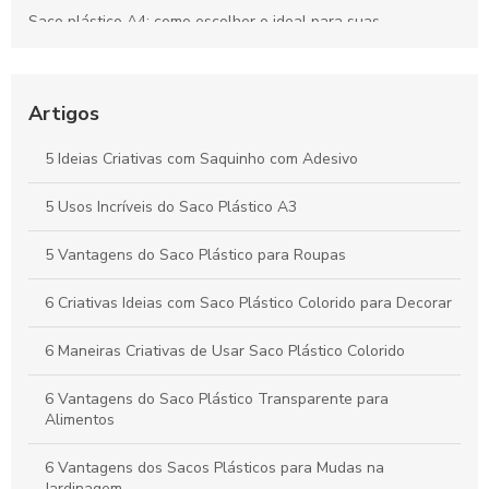
Saco plástico A4: como escolher o ideal para suas
necessidades
Como Escolher o Lacre Adesivo Ideal para Sua Necessidade
Artigos
Saco plástico para roupas: como escolher e usar
corretamente
5 Ideias Criativas com Saquinho com Adesivo
Vantagens e Aplicações do Saco Polipropileno no Dia a Dia
5 Usos Incríveis do Saco Plástico A3
5 Vantagens do Saco Plástico para Roupas
6 Criativas Ideias com Saco Plástico Colorido para Decorar
6 Maneiras Criativas de Usar Saco Plástico Colorido
6 Vantagens do Saco Plástico Transparente para
Alimentos
6 Vantagens dos Sacos Plásticos para Mudas na
Jardinagem