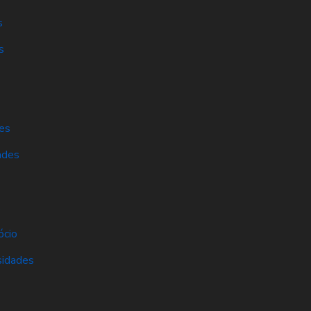
s
s
es
ades
s
ócio
sidades