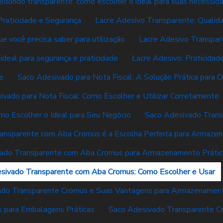
redondo transparente: como escolher o ideal para suas necessid
Praticidade e Segurança
Lacre Adesivo Transparente: Qualida
e você precisa saber para utilização
Lacre Adesivo Transpar
 ideal para segurança e praticidade
Lacre Adesivo: Praticidad
e
Saco Adesivado para Nota Fiscal: A Solução Prática para
ivado para Nota Fiscal: Como Escolher e Utilizar Corretamente
mo Escolher o Ideal para Seu Negócio
Saco Adesivado Tran
ansparente com Aba Cromus é a Escolha Perfeita para Armaze
ado Transparente com Aba Cromus para Armazenamento Prátic
sivado Transparente com Aba Cromus: Como Escolher e Usar
ado Transparente Cromus e Suas Vantagens para Armazenamen
 para Embalagens Práticas
Saco Adesivado Transparente Cro