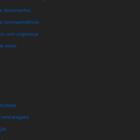
 de documentos.
ua correspondência
tos com segurança
de envio
ticidade
de embalagens
ção