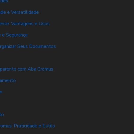
ades
de e Versatilidade
ente: Vantagens e Usos
e e Segurança
 Organizar Seus Documentos
sparente com Aba Cromus
namento
o
to
mus: Praticidade e Estilo