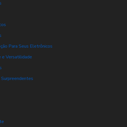
s
cos
s
eção Para Seus Eletrônicos
 e Versatilidade
s
s Surpreendentes
s
te