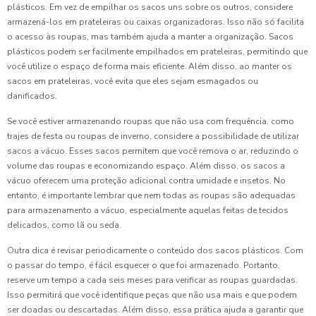
plásticos. Em vez de empilhar os sacos uns sobre os outros, considere
armazená-los em prateleiras ou caixas organizadoras. Isso não só facilita
o acesso às roupas, mas também ajuda a manter a organização. Sacos
plásticos podem ser facilmente empilhados em prateleiras, permitindo que
você utilize o espaço de forma mais eficiente. Além disso, ao manter os
sacos em prateleiras, você evita que eles sejam esmagados ou
danificados.
Se você estiver armazenando roupas que não usa com frequência, como
trajes de festa ou roupas de inverno, considere a possibilidade de utilizar
sacos a vácuo. Esses sacos permitem que você remova o ar, reduzindo o
volume das roupas e economizando espaço. Além disso, os sacos a
vácuo oferecem uma proteção adicional contra umidade e insetos. No
entanto, é importante lembrar que nem todas as roupas são adequadas
para armazenamento a vácuo, especialmente aquelas feitas de tecidos
delicados, como lã ou seda.
Outra dica é revisar periodicamente o conteúdo dos sacos plásticos. Com
o passar do tempo, é fácil esquecer o que foi armazenado. Portanto,
reserve um tempo a cada seis meses para verificar as roupas guardadas.
Isso permitirá que você identifique peças que não usa mais e que podem
ser doadas ou descartadas. Além disso, essa prática ajuda a garantir que