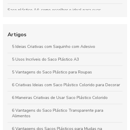
Saco plástico A4: como escolher o ideal para suas
necessidades
Como Escolher o Lacre Adesivo Ideal para Sua Necessidade
Artigos
Saco plástico para roupas: como escolher e usar
corretamente
5 Ideias Criativas com Saquinho com Adesivo
Vantagens e Aplicações do Saco Polipropileno no Dia a Dia
5 Usos Incríveis do Saco Plástico A3
5 Vantagens do Saco Plástico para Roupas
6 Criativas Ideias com Saco Plástico Colorido para Decorar
6 Maneiras Criativas de Usar Saco Plástico Colorido
6 Vantagens do Saco Plástico Transparente para
Alimentos
6 Vantagens dos Sacos Plásticos para Mudas na