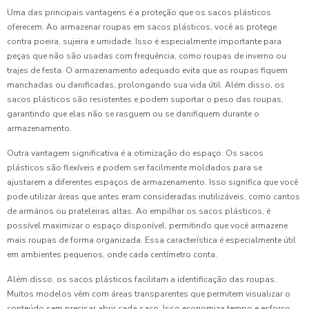
Uma das principais vantagens é a proteção que os sacos plásticos
oferecem. Ao armazenar roupas em sacos plásticos, você as protege
contra poeira, sujeira e umidade. Isso é especialmente importante para
peças que não são usadas com frequência, como roupas de inverno ou
trajes de festa. O armazenamento adequado evita que as roupas fiquem
manchadas ou danificadas, prolongando sua vida útil. Além disso, os
sacos plásticos são resistentes e podem suportar o peso das roupas,
garantindo que elas não se rasguem ou se danifiquem durante o
armazenamento.
Outra vantagem significativa é a otimização do espaço. Os sacos
plásticos são flexíveis e podem ser facilmente moldados para se
ajustarem a diferentes espaços de armazenamento. Isso significa que você
pode utilizar áreas que antes eram consideradas inutilizáveis, como cantos
de armários ou prateleiras altas. Ao empilhar os sacos plásticos, é
possível maximizar o espaço disponível, permitindo que você armazene
mais roupas de forma organizada. Essa característica é especialmente útil
em ambientes pequenos, onde cada centímetro conta.
Além disso, os sacos plásticos facilitam a identificação das roupas.
Muitos modelos vêm com áreas transparentes que permitem visualizar o
conteúdo sem precisar abrir cada saco. Isso economiza tempo e esforço,