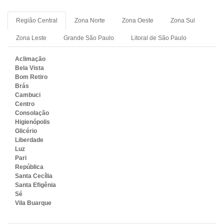
Região Central
Zona Norte
Zona Oeste
Zona Sul
Zona Leste
Grande São Paulo
Litoral de São Paulo
Aclimação
Bela Vista
Bom Retiro
Brás
Cambuci
Centro
Consolação
Higienópolis
Glicério
Liberdade
Luz
Pari
República
Santa Cecília
Santa Efigênia
Sé
Vila Buarque