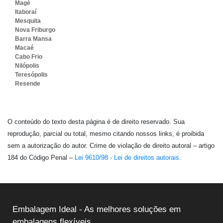
Magé
Itaboraí
Mesquita
Nova Friburgo
Barra Mansa
Macaé
Cabo Frio
Nilópolis
Teresópolis
Resende
O conteúdo do texto desta página é de direito reservado. Sua
reprodução, parcial ou total, mesmo citando nossos links, é proibida
sem a autorização do autor. Crime de violação de direito autoral – artigo
184 do Código Penal –
Lei 9610/98 - Lei de direitos autorais
.
Embalagem Ideal - As melhores soluções em
embalagens flexíveis