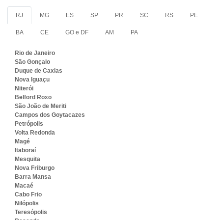
RJ
MG
ES
SP
PR
SC
RS
PE
BA
CE
GO e DF
AM
PA
Rio de Janeiro
São Gonçalo
Duque de Caxias
Nova Iguaçu
Niterói
Belford Roxo
São João de Meriti
Campos dos Goytacazes
Petrópolis
Volta Redonda
Magé
Itaboraí
Mesquita
Nova Friburgo
Barra Mansa
Macaé
Cabo Frio
Nilópolis
Teresópolis