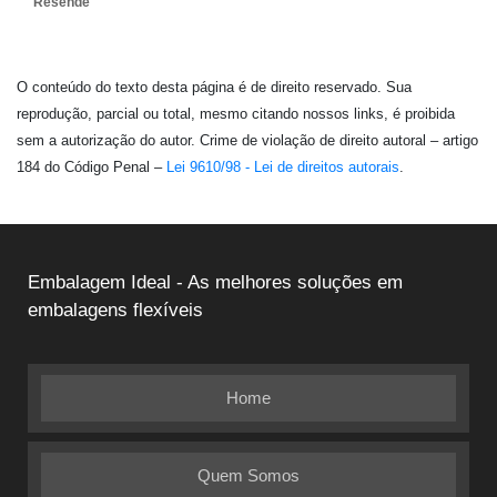
Resende
O conteúdo do texto desta página é de direito reservado. Sua
reprodução, parcial ou total, mesmo citando nossos links, é proibida
sem a autorização do autor. Crime de violação de direito autoral – artigo
184 do Código Penal –
Lei 9610/98 - Lei de direitos autorais
.
Embalagem Ideal - As melhores soluções em
embalagens flexíveis
Home
Quem Somos