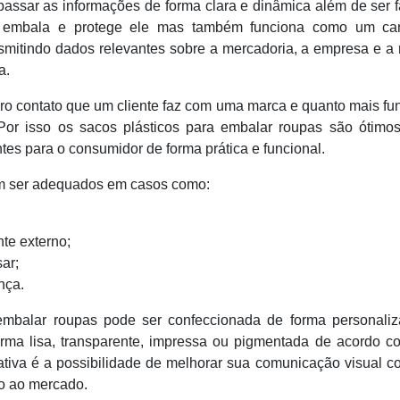
assar as informações de forma clara e dinâmica além de ser f
 embala e protege ele mas também funciona como um ca
smitindo dados relevantes sobre a mercadoria, a empresa e a
a.
iro contato que um cliente faz com uma marca e quanto mais fu
Por isso os sacos plásticos para embalar roupas são ótimos
tes para o consumidor de forma prática e funcional.
em ser adequados em casos como:
te externo;
ar;
nça.
embalar roupas pode ser confeccionada de forma personaliz
rma lisa, transparente, impressa ou pigmentada de acordo c
ativa é a possibilidade de melhorar sua comunicação visual 
io ao mercado.