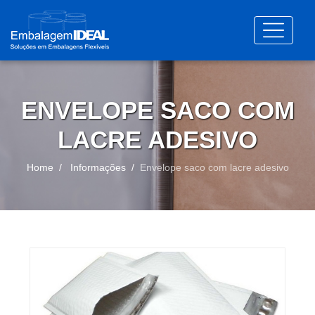
ENVELOPE SACO COM
LACRE ADESIVO
Home
Informações
Envelope saco com lacre adesivo