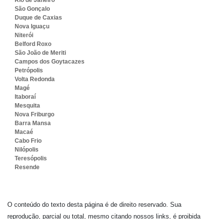
Rio de Janeiro
São Gonçalo
Duque de Caxias
Nova Iguaçu
Niterói
Belford Roxo
São João de Meriti
Campos dos Goytacazes
Petrópolis
Volta Redonda
Magé
Itaboraí
Mesquita
Nova Friburgo
Barra Mansa
Macaé
Cabo Frio
Nilópolis
Teresópolis
Resende
O conteúdo do texto desta página é de direito reservado. Sua
reprodução, parcial ou total, mesmo citando nossos links, é proibida