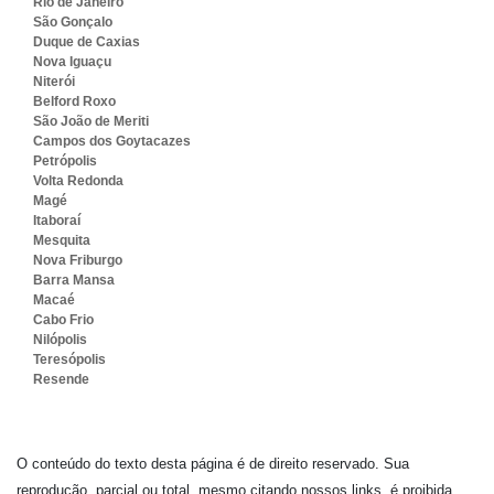
Rio de Janeiro
São Gonçalo
Duque de Caxias
Nova Iguaçu
Niterói
Belford Roxo
São João de Meriti
Campos dos Goytacazes
Petrópolis
Volta Redonda
Magé
Itaboraí
Mesquita
Nova Friburgo
Barra Mansa
Macaé
Cabo Frio
Nilópolis
Teresópolis
Resende
O conteúdo do texto desta página é de direito reservado. Sua
reprodução, parcial ou total, mesmo citando nossos links, é proibida