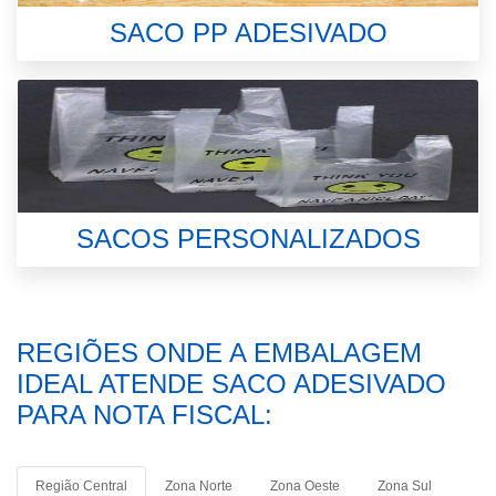
SACO PP ADESIVADO
SACOS PERSONALIZADOS
REGIÕES ONDE A EMBALAGEM
IDEAL ATENDE SACO ADESIVADO
PARA NOTA FISCAL:
Região Central
Zona Norte
Zona Oeste
Zona Sul