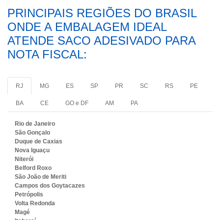
PRINCIPAIS REGIÕES DO BRASIL
ONDE A EMBALAGEM IDEAL
ATENDE SACO ADESIVADO PARA
NOTA FISCAL:
RJ
MG
ES
SP
PR
SC
RS
PE
BA
CE
GO e DF
AM
PA
Rio de Janeiro
São Gonçalo
Duque de Caxias
Nova Iguaçu
Niterói
Belford Roxo
São João de Meriti
Campos dos Goytacazes
Petrópolis
Volta Redonda
Magé