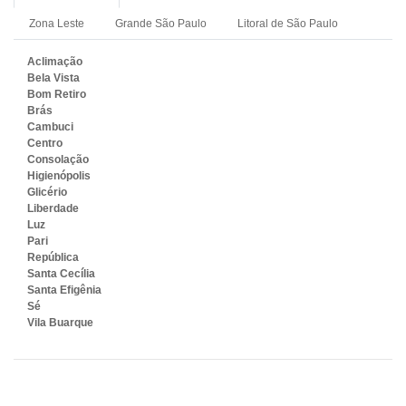
Zona Leste
Grande São Paulo
Litoral de São Paulo
Aclimação
Bela Vista
Bom Retiro
Brás
Cambuci
Centro
Consolação
Higienópolis
Glicério
Liberdade
Luz
Pari
República
Santa Cecília
Santa Efigênia
Sé
Vila Buarque