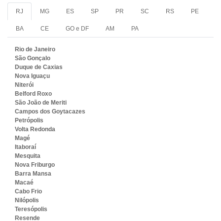
RJ
MG
ES
SP
PR
SC
RS
PE
BA
CE
GO e DF
AM
PA
Rio de Janeiro
São Gonçalo
Duque de Caxias
Nova Iguaçu
Niterói
Belford Roxo
São João de Meriti
Campos dos Goytacazes
Petrópolis
Volta Redonda
Magé
Itaboraí
Mesquita
Nova Friburgo
Barra Mansa
Macaé
Cabo Frio
Nilópolis
Teresópolis
Resende