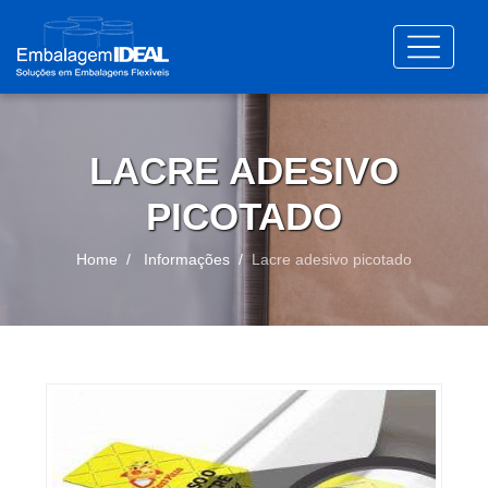
LACRE ADESIVO
PICOTADO
Home
Informações
Lacre adesivo picotado