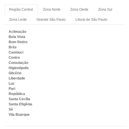
Região Central
Zona Norte
Zona Oeste
Zona Sul
Zona Leste
Grande São Paulo
Litoral de São Paulo
Aclimação
Bela Vista
Bom Retiro
Brás
Cambuci
Centro
Consolação
Higienópolis
Glicério
Liberdade
Luz
Pari
República
Santa Cecília
Santa Efigênia
Sé
Vila Buarque