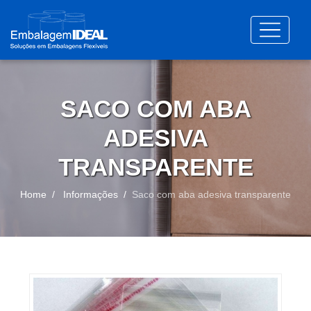
SACO COM ABA
ADESIVA
TRANSPARENTE
Home
Informações
Saco com aba adesiva transparente