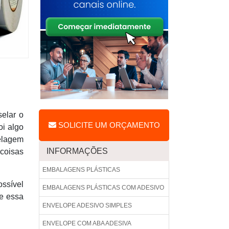
elar o
SOLICITE UM ORÇAMENTO
oi algo
selagem
INFORMAÇÕES
coisas
EMBALAGENS PLÁSTICAS
ssível
EMBALAGENS PLÁSTICAS COM ADESIVO
se essa
ENVELOPE ADESIVO SIMPLES
ENVELOPE COM ABA ADESIVA