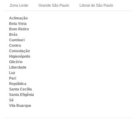
Zona Leste
Grande São Paulo
Litoral de São Paulo
Aclimação
Bela Vista
Bom Retiro
Brás
Cambuci
Centro
Consolação
Higienópolis
Glicério
Liberdade
Luz
Pari
República
Santa Cecília
Santa Efigênia
Sé
Vila Buarque