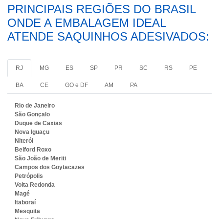
PRINCIPAIS REGIÕES DO BRASIL
ONDE A EMBALAGEM IDEAL
ATENDE SAQUINHOS ADESIVADOS:
RJ
MG
ES
SP
PR
SC
RS
PE
BA
CE
GO e DF
AM
PA
Rio de Janeiro
São Gonçalo
Duque de Caxias
Nova Iguaçu
Niterói
Belford Roxo
São João de Meriti
Campos dos Goytacazes
Petrópolis
Volta Redonda
Magé
Itaboraí
Mesquita