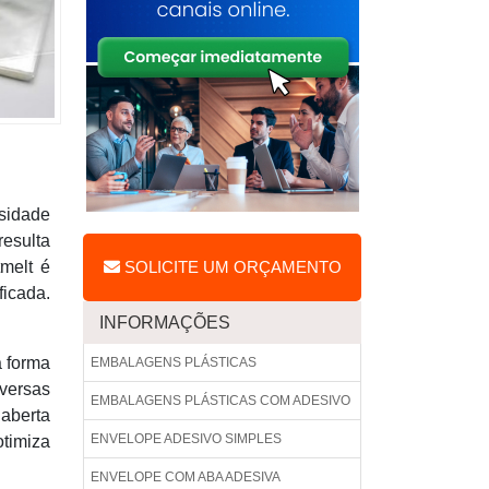
sidade
resulta
melt é
SOLICITE UM ORÇAMENTO
ficada.
INFORMAÇÕES
a forma
EMBALAGENS PLÁSTICAS
iversas
EMBALAGENS PLÁSTICAS COM ADESIVO
aberta
ENVELOPE ADESIVO SIMPLES
otimiza
ENVELOPE COM ABA ADESIVA