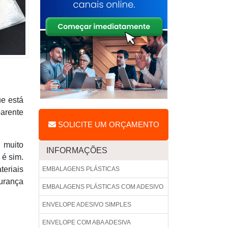
ue está
parente
SOLICITE UM ORÇAMENTO
 muito
INFORMAÇÕES
 é sim.
teriais
EMBALAGENS PLÁSTICAS
urança
EMBALAGENS PLÁSTICAS COM ADESIVO
ENVELOPE ADESIVO SIMPLES
ENVELOPE COM ABA ADESIVA