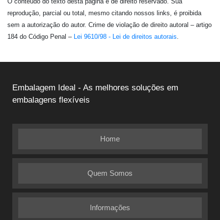
O conteúdo do texto desta página é de direito reservado. Sua
reprodução, parcial ou total, mesmo citando nossos links, é proibida
sem a autorização do autor. Crime de violação de direito autoral – artigo
184 do Código Penal –
Lei 9610/98 - Lei de direitos autorais
.
Embalagem Ideal - As melhores soluções em
embalagens flexíveis
Home
Quem Somos
Informações