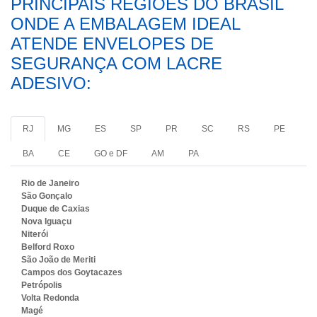
PRINCIPAIS REGIÕES DO BRASIL
ONDE A EMBALAGEM IDEAL
ATENDE ENVELOPES DE
SEGURANÇA COM LACRE
ADESIVO:
RJ
MG
ES
SP
PR
SC
RS
PE
BA
CE
GO e DF
AM
PA
Rio de Janeiro
São Gonçalo
Duque de Caxias
Nova Iguaçu
Niterói
Belford Roxo
São João de Meriti
Campos dos Goytacazes
Petrópolis
Volta Redonda
Magé