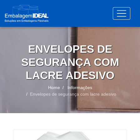
ENVELOPES DE
SEGURANÇA COM
LACRE ADESIVO
Home
Informações
Envelopes de segurança com lacre adesivo