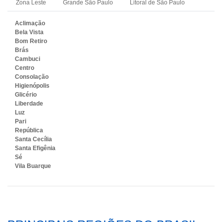
Zona Leste
Grande São Paulo
Litoral de São Paulo
Aclimação
Bela Vista
Bom Retiro
Brás
Cambuci
Centro
Consolação
Higienópolis
Glicério
Liberdade
Luz
Pari
República
Santa Cecília
Santa Efigênia
Sé
Vila Buarque