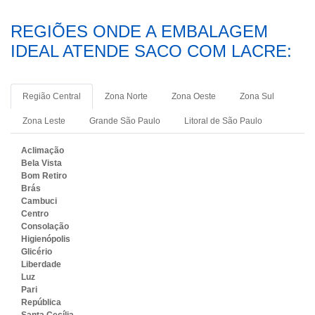
REGIÕES ONDE A EMBALAGEM
IDEAL ATENDE SACO COM LACRE:
Região Central
Zona Norte
Zona Oeste
Zona Sul
Zona Leste
Grande São Paulo
Litoral de São Paulo
Aclimação
Bela Vista
Bom Retiro
Brás
Cambuci
Centro
Consolação
Higienópolis
Glicério
Liberdade
Luz
Pari
República