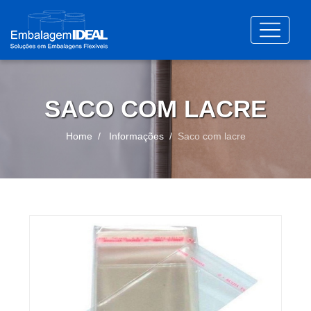
SACO COM LACRE
Home
Informações
Saco com lacre