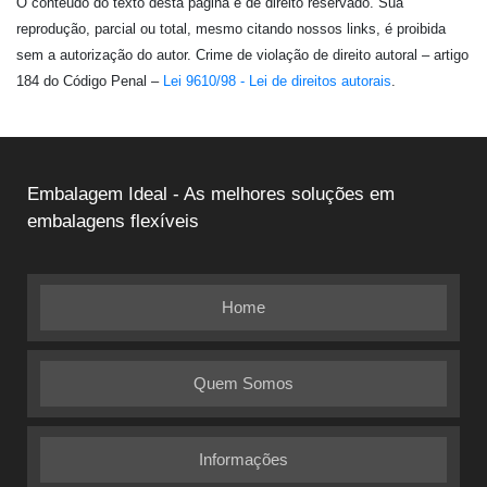
O conteúdo do texto desta página é de direito reservado. Sua
reprodução, parcial ou total, mesmo citando nossos links, é proibida
sem a autorização do autor. Crime de violação de direito autoral – artigo
184 do Código Penal –
Lei 9610/98 - Lei de direitos autorais
.
Embalagem Ideal - As melhores soluções em
embalagens flexíveis
Home
Quem Somos
Informações